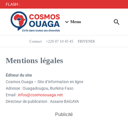
Séjour du Président du Faso dans la région du Yaadga
FLASH :
: un accueil populaire à Ouahigouya
Mbappé entre dans l’histoire des Bleus
Menu
Contact
+226 07 10 45 45
FRIVENDI
Mentions légales
Éditeur du site
Cosmos Ouaga – Site d’information en ligne
Adresse : Ouagadougou, Burkina Faso
Email :
infos@cosmosouaga.net
Directeur de publication : Assane BAGAYA
Publicité