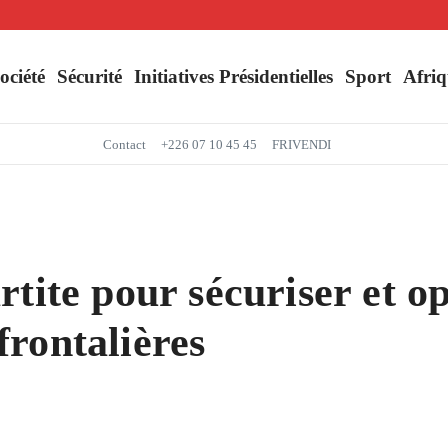
Séjour du Président du Faso dans la région du Yaadga : un accueil populaire à O
Mbappé entre dans l’histoire des Bleus
ociété
Sécurité
Initiatives Présidentielles
Sport
Afriq
Contact
+226 07 10 45 45
FRIVENDI
tite pour sécuriser et op
rontalières