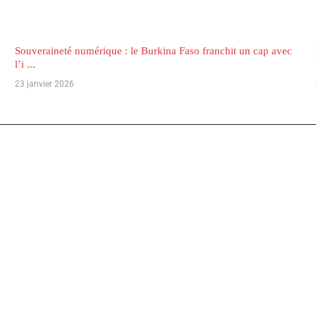
Souveraineté numérique : le Burkina Faso franchit un cap avec
l’i ...
23 janvier 2026