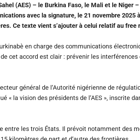
ahel (AES) – le Burkina Faso, le Mali et le Niger –
nications avec la signature, le 21 novembre 2025 à
es. Ce texte vient s’ajouter à celui relatif au free
 burkinabè en charge des communications électron
de cet accord est clair : prévenir les interférence
irecteur général de l’Autorité nigérienne de régula
ué « la vision des présidents de l’AES », inscrite
nre entre les trois États. Il prévoit notamment des
15 kilomètres de part et d’autre des frontières.