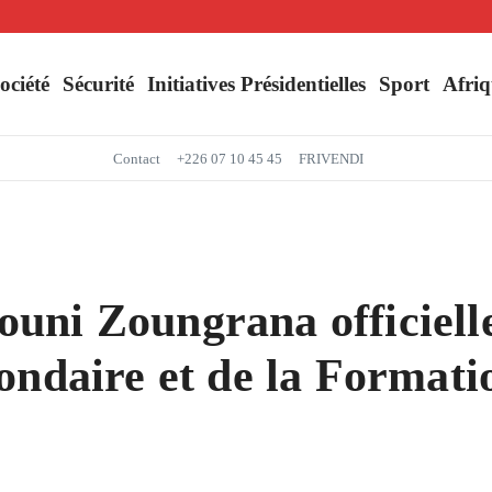
Séjour du Président du Faso dans la région du Yaadga : un accueil populaire à O
Mbappé entre dans l’histoire des Bleus
ociété
Sécurité
Initiatives Présidentielles
Sport
Afriq
Contact
+226 07 10 45 45
FRIVENDI
ni Zoungrana officiellem
ondaire et de la Formatio