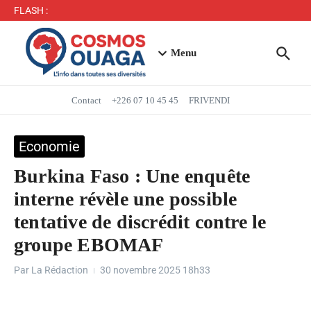
Séjour du Président du Faso dans la région du Yaadga
FLASH :
: un accueil populaire à Ouahigouya
Mbappé entre dans l’histoire des Bleus
Menu
Contact
+226 07 10 45 45
FRIVENDI
Economie
Burkina Faso : Une enquête
interne révèle une possible
tentative de discrédit contre le
groupe EBOMAF
Par
La Rédaction
30 novembre 2025
18h33