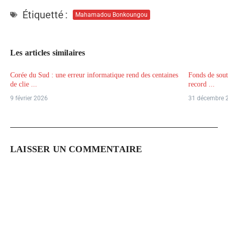
Étiquetté :
Mahamadou Bonkoungou
Les articles similaires
Corée du Sud : une erreur informatique rend des centaines
Fonds de sout
de clie ...
record ...
9 février 2026
31 décembre 
LAISSER UN COMMENTAIRE