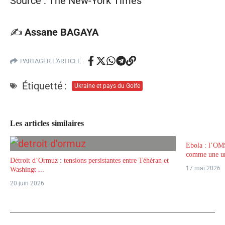
Source : The New-York Times
✍️
Assane BAGAYA
PARTAGER L'ARTICLE
Étiquetté :
Ukraine et pays du Golfe
Les articles similaires
Ebola : l’OM
comme une ur
Détroit d’Ormuz : tensions persistantes entre Téhéran et
17 mai 2026
Washingt ...
20 juin 2026