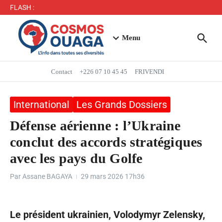
Séjour du Président du Faso dans la région du Yaadga
FLASH :
: un accueil populaire à Ouahigouya
Mbappé entre dans l’histoire des Bleus
Menu
Contact
+226 07 10 45 45
FRIVENDI
International
Les Grands Dossiers
Défense aérienne : l’Ukraine
conclut des accords stratégiques
avec les pays du Golfe
Par
Assane BAGAYA
29 mars 2026
17h36
Le président ukrainien, Volodymyr Zelensky,