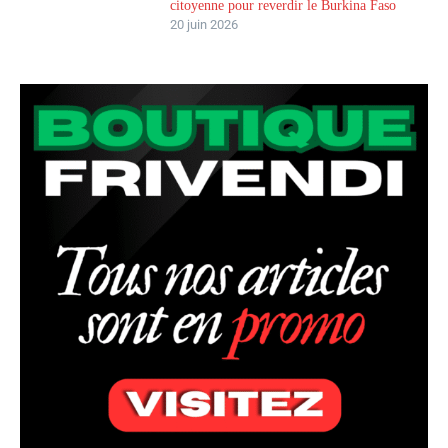
citoyenne pour reverdir le Burkina Faso
20 juin 2026