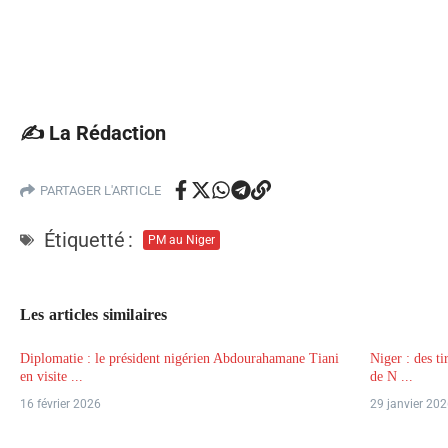
✍️ La Rédaction
PARTAGER L'ARTICLE
Étiquetté :
PM au Niger
Les articles similaires
Diplomatie : le président nigérien Abdourahamane Tiani
Niger : des ti
en visite ...
de N ...
16 février 2026
29 janvier 20