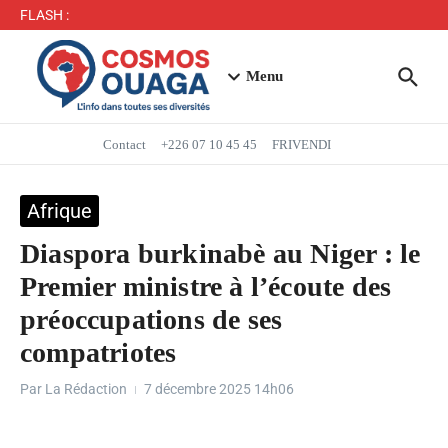
Séjour du Président du Faso dans la région du Yaadga
FLASH :
: un accueil populaire à Ouahigouya
Mbappé entre dans l’histoire des Bleus
Menu
Contact
+226 07 10 45 45
FRIVENDI
Afrique
Diaspora burkinabè au Niger : le
Premier ministre à l’écoute des
préoccupations de ses
compatriotes
Par
La Rédaction
7 décembre 2025
14h06