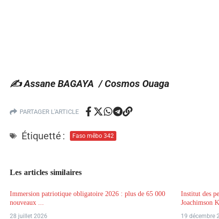
✍️ Assane BAGAYA / Cosmos Ouaga
PARTAGER L'ARTICLE
Étiquetté :
Faso mêbo 342
Les articles similaires
Immersion patriotique obligatoire 2026 : plus de 65 000
Institut des p
nouveaux ...
Joachimson K
28 juillet 2026
19 décembre 