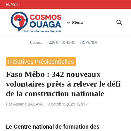
Séjour du Président du Faso dans la région du Yaadga
FLASH :
: un accueil populaire à Ouahigouya
Mbappé entre dans l’histoire des Bleus
Menu
Contact
+226 07 10 45 45
FRIVENDI
Initiatives Présidentielles
Faso Mêbo : 342 nouveaux
volontaires prêts à relever le défi
de la construction nationale
Par
Assane BAGAYA
3 octobre 2025
12h17
Le Centre national de formation des