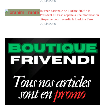
20 juin 2026
Journée nationale de l’Arbre 2026 : le
Président du Faso appelle à une mobilisation
citoyenne pour reverdir le Burkina Faso
20 juin 2026