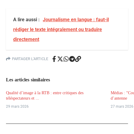
A lire aussi :
Journalisme en langue : faut-il
rédiger le texte intégralement ou traduire
directement
PARTAGER L'ARTICLE
Les articles similaires
Qualité d’image à la RTB : entre critiques des
Médias : “Cou
téléspectateurs et ...
d’antenne
29 mars 2026
27 mars 2026