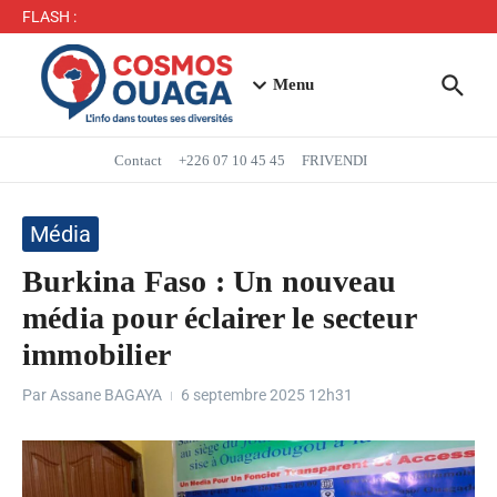
Séjour du Président du Faso dans la région du Yaadga
FLASH :
: un accueil populaire à Ouahigouya
Mbappé entre dans l’histoire des Bleus
Menu
Contact
+226 07 10 45 45
FRIVENDI
Média
Burkina Faso : Un nouveau
média pour éclairer le secteur
immobilier
Par
Assane BAGAYA
6 septembre 2025
12h31