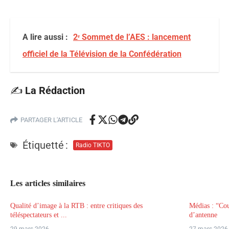
A lire aussi :
2ᵉ Sommet de l’AES : lancement
officiel de la Télévision de la Confédération
✍️
La Rédaction
PARTAGER L'ARTICLE
Étiquetté :
Radio TIKTO
Les articles similaires
Qualité d’image à la RTB : entre critiques des
Médias : “Cou
téléspectateurs et ...
d’antenne