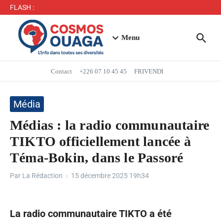
Séjour du Président du Faso dans la région du Yaadga
FLASH :
: un accueil populaire à Ouahigouya
Mbappé entre dans l’histoire des Bleus
Menu
Contact
+226 07 10 45 45
FRIVENDI
Média
Médias : la radio communautaire
TIKTO officiellement lancée à
Téma-Bokin, dans le Passoré
Par
La Rédaction
15 décembre 2025
19h34
La radio communautaire TIKTO a été