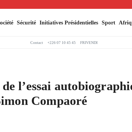
Séjour du Président du Faso dans la région du Yaadga : un accueil populaire à O
Mbappé entre dans l’histoire des Bleus
ociété
Sécurité
Initiatives Présidentielles
Sport
Afriq
Contact
+226 07 10 45 45
FRIVENDI
 de l’essai autobiograph
Simon Compaoré