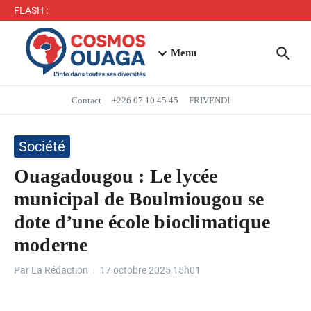
Séjour du Président du Faso dans la région du Yaadga
FLASH :
: un accueil populaire à Ouahigouya
Mbappé entre dans l’histoire des Bleus
Menu
Contact
+226 07 10 45 45
FRIVENDI
Société
Ouagadougou : Le lycée
municipal de Boulmiougou se
dote d’une école bioclimatique
moderne
Par
La Rédaction
17 octobre 2025
15h01