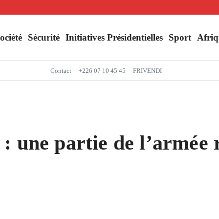
Séjour du Président du Faso dans la région du Yaadga : un accueil populaire à O
Mbappé entre dans l’histoire des Bleus
ociété
Sécurité
Initiatives Présidentielles
Sport
Afriq
Contact
+226 07 10 45 45
FRIVENDI
 une partie de l’armée re