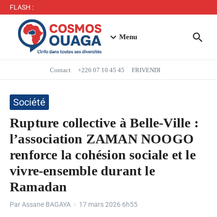
Séjour du Président du Faso dans la région du Yaadga
FLASH :
: un accueil populaire à Ouahigouya
Mbappé entre dans l’histoire des Bleus
Menu
Contact
+226 07 10 45 45
FRIVENDI
Société
Rupture collective à Belle-Ville :
l’association ZAMAN NOOGO
renforce la cohésion sociale et le
vivre-ensemble durant le
Ramadan
Par
Assane BAGAYA
17 mars 2026
6h55