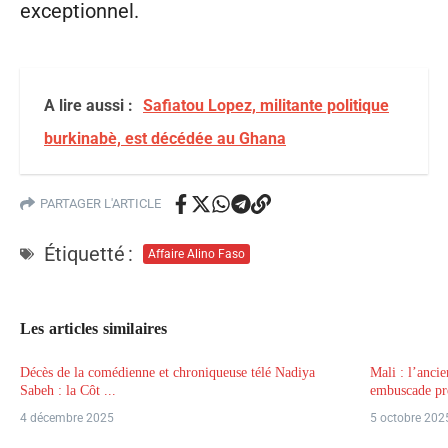
exceptionnel.
A lire aussi :
Safiatou Lopez, militante politique
burkinabè, est décédée au Ghana
PARTAGER L'ARTICLE
Étiquetté :
Affaire Alino Faso
Les articles similaires
Décès de la comédienne et chroniqueuse télé Nadiya
Mali : l’anci
Sabeh : la Côt ...
embuscade prè
4 décembre 2025
5 octobre 202