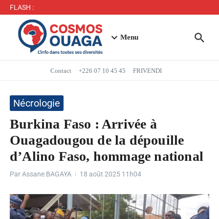
Séjour du Président du Faso dans la région du Yaadga
FLASH :
: un accueil populaire à Ouahigouya
Mbappé entre dans l’histoire des Bleus
Menu
Contact
+226 07 10 45 45
FRIVENDI
Nécrologie
Burkina Faso : Arrivée à
Ouagadougou de la dépouille
d’Alino Faso, hommage national
Par
Assane BAGAYA
18 août 2025
11h04