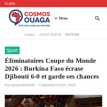
Séjour du Président du Faso dans la région du Yaadga
FLASH :
: un accueil populaire à Ouahigouya
Mbappé entre dans l’histoire des Bleus
Menu
Contact
+226 07 10 45 45
FRIVENDI
Sport
Éliminatoires Coupe du Monde
2026 : Burkina Faso écrase
Djibouti 6-0 et garde ses chances
Par
Assane BAGAYA
5 septembre 2025
15h30