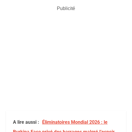
Publicité
A lire aussi :
Éliminatoires Mondial 2026 : le
Burkina Faso privé des barrages malgré l’espoir