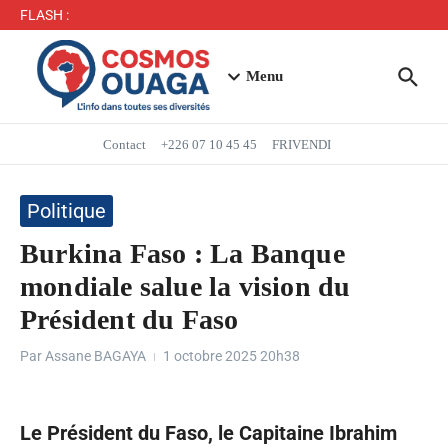
Séjour du Président du Faso dans la région du Yaadga
FLASH :
: un accueil populaire à Ouahigouya
Mbappé entre dans l’histoire des Bleus
Menu
Contact
+226 07 10 45 45
FRIVENDI
Politique
Burkina Faso : La Banque
mondiale salue la vision du
Président du Faso
Par
Assane BAGAYA
1 octobre 2025
20h38
Le Président du Faso, le Capitaine Ibrahim