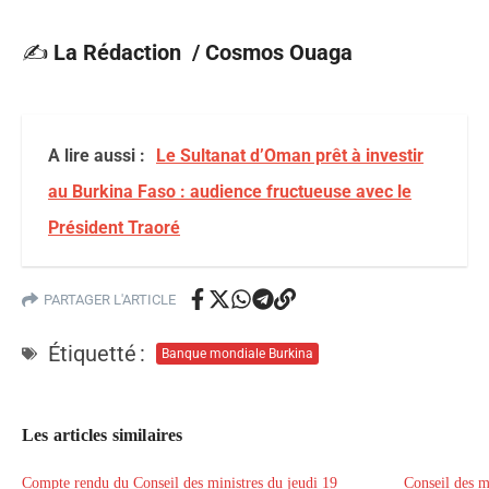
✍️
La Rédaction / Cosmos Ouaga
A lire aussi :
Le Sultanat d’Oman prêt à investir
au Burkina Faso : audience fructueuse avec le
Président Traoré
PARTAGER L'ARTICLE
Étiquetté :
Banque mondiale Burkina
Les articles similaires
Compte rendu du Conseil des ministres du jeudi 19
Conseil des m