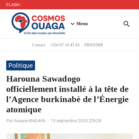
Séjour du Président du Faso dans la région du Yaadga
FLASH :
: un accueil populaire à Ouahigouya
Mbappé entre dans l’histoire des Bleus
Menu
Contact
+226 07 10 45 45
FRIVENDI
Politique
Harouna Sawadogo
officiellement installé à la tête de
l’Agence burkinabè de l’Énergie
atomique
Par
Assane BAGAYA
13 septembre 2025
22h28