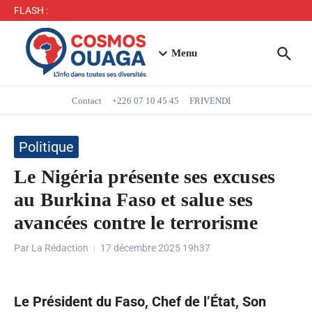
Séjour du Président du Faso dans la région du Yaadga
FLASH :
: un accueil populaire à Ouahigouya
Mbappé entre dans l’histoire des Bleus
Menu
Contact
+226 07 10 45 45
FRIVENDI
Politique
Le Nigéria présente ses excuses
au Burkina Faso et salue ses
avancées contre le terrorisme
Par
La Rédaction
17 décembre 2025
19h37
Le Président du Faso, Chef de l’État, Son