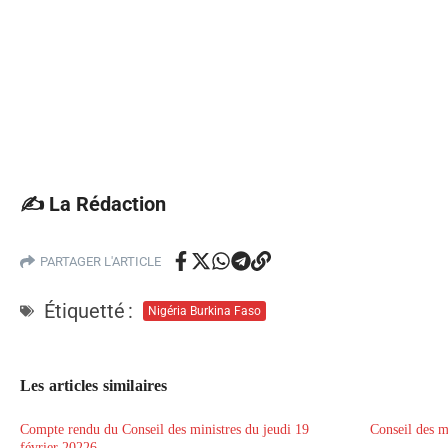
✍️ La Rédaction
PARTAGER L'ARTICLE
Étiquetté :
Nigéria Burkina Faso
Les articles similaires
Compte rendu du Conseil des ministres du jeudi 19
Conseil des m
février 20226