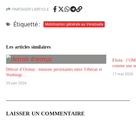
PARTAGER L'ARTICLE
Étiquetté :
Mobilisation générale au Venezuela
Les articles similaires
Ebola : l’OM
comme une ur
Détroit d’Ormuz : tensions persistantes entre Téhéran et
17 mai 2026
Washingt ...
20 juin 2026
LAISSER UN COMMENTAIRE