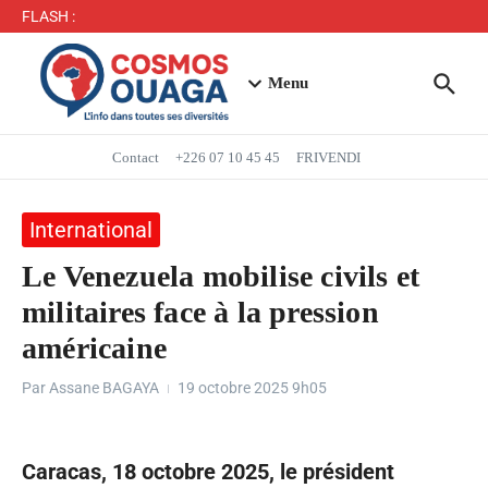
Séjour du Président du Faso dans la région du Yaadga
FLASH :
: un accueil populaire à Ouahigouya
Mbappé entre dans l’histoire des Bleus
Menu
Contact
+226 07 10 45 45
FRIVENDI
International
Le Venezuela mobilise civils et
militaires face à la pression
américaine
Par
Assane BAGAYA
19 octobre 2025
9h05
Caracas, 18 octobre 2025, le président