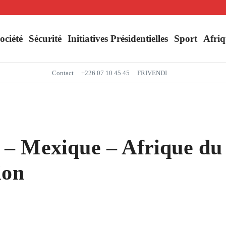
Séjour du Président du Faso dans la région du Yaadga : un accueil populaire à O
Mbappé entre dans l’histoire des Bleus
ociété
Sécurité
Initiatives Présidentielles
Sport
Afriq
Contact
+226 07 10 45 45
FRIVENDI
– Mexique – Afrique du S
ion