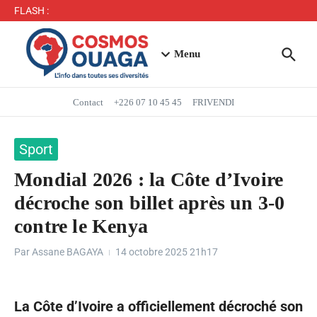
Séjour du Président du Faso dans la région du Yaadga
FLASH :
: un accueil populaire à Ouahigouya
Mbappé entre dans l’histoire des Bleus
Menu
Contact
+226 07 10 45 45
FRIVENDI
Sport
Mondial 2026 : la Côte d’Ivoire
décroche son billet après un 3-0
contre le Kenya
Par
Assane BAGAYA
14 octobre 2025
21h17
La Côte d’Ivoire a officiellement décroché son