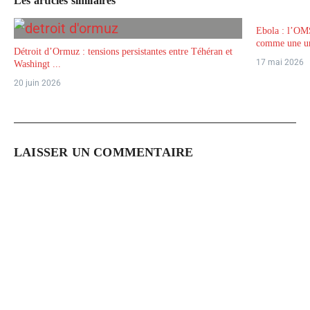
Les articles similaires
Ebola : l’OM
comme une ur
Détroit d’Ormuz : tensions persistantes entre Téhéran et
17 mai 2026
Washingt ...
20 juin 2026
LAISSER UN COMMENTAIRE