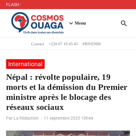
Séjour du Président du Faso dans la région du Yaadga
FLASH :
: un accueil populaire à Ouahigouya
Mbappé entre dans l’histoire des Bleus
Menu
Contact
+226 07 10 45 45
FRIVENDI
International
Népal : révolte populaire, 19
morts et la démission du Premier
ministre après le blocage des
réseaux sociaux
Par
La Rédaction
11 septembre 2025
10h44